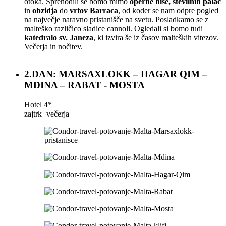
otoka. Sprehodili se bomo mimo
operne hiše, številnih palač
in
obzidja
do
vrtov Barraca
, od koder se nam odpre pogled
na največje naravno pristanišče na svetu. Posladkamo se z
malteško različico sladice cannoli. Ogledali si bomo tudi
katedralo sv. Janeza
, ki izvira še iz časov malteških vitezov.
Večerja in nočitev.
2.DAN: MARSAXLOKK – HAGAR QIM –
MDINA – RABAT - MOSTA
Hotel 4*
zajtrk+večerja