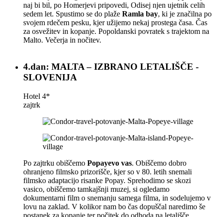
naj bi bil, po Homerjevi pripovedi, Odisej njen ujetnik celih
sedem let. Spustimo se do plaže
Ramla bay
, ki je značilna po
svojem rdečem pesku, kjer užijemo nekaj prostega časa. Čas
za osvežitev in kopanje. Popoldanski povratek s trajektom na
Malto. Večerja in nočitev.
4.dan: MALTA – IZBRANO LETALIŠČE -
SLOVENIJA
Hotel 4*
zajtrk
Po zajtrku obiščemo
Popayevo vas
. Obiščemo dobro
ohranjeno filmsko prizorišče, kjer so v 80. letih snemali
filmsko adaptacijo risanke Popay. Sprehodimo se skozi
vasico, obiščemo tamkajšnji muzej, si ogledamo
dokumentarni film o snemanju samega filma, in sodelujemo v
lovu na zaklad. V kolikor nam bo čas dopuščal naredimo še
postanek za kopanje ter počitek do odhoda na letališče.