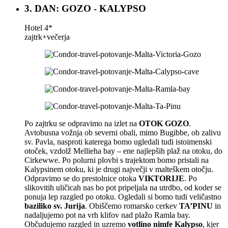
3. DAN: GOZO - KALYPSO
Hotel 4*
zajtrk+večerja
Po zajtrku se odpravimo na izlet na
OTOK GOZO
.
Avtobusna vožnja ob severni obali, mimo Bugibbe, ob zalivu
sv. Pavla, nasproti katerega bomo ugledali tudi istoimenski
otoček, vzdolž Mellieha bay – ene najlepših plaž na otoku, do
Cirkewwe. Po polurni plovbi s trajektom bomo pristali na
Kalypsinem otoku, ki je drugi največji v malteškem otočju.
Odpravimo se do prestolnice otoka
VIKTORIJE
. Po
slikovitih uličicah nas bo pot pripeljala na utrdbo, od koder se
ponuja lep razgled po otoku. Ogledali si bomo tudi veličastno
baziliko sv. Jurija
. Obiščemo romarsko cerkev
TA’PINU
in
nadaljujemo pot na vrh klifov nad plažo Ramla bay.
Občudujemo razgled in uzremo
votlino nimfe Kalypso
, kjer