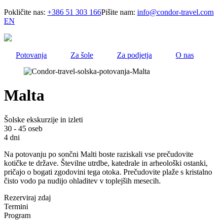
Skip
Pokličite nas:
+386 51 303 166
Pišite nam:
info@condor-travel.com
to
EN
main
content
Potovanja
Za šole
Za podjetja
O nas
Malta
Šolske ekskurzije in izleti
30 - 45 oseb
4 dni
Na potovanju po sončni Malti boste raziskali vse prečudovite
kotičke te države. Številne utrdbe, katedrale in arheološki ostanki,
pričajo o bogati zgodovini tega otoka. Prečudovite plaže s kristalno
čisto vodo pa nudijo ohladitev v toplejših mesecih.
Rezerviraj zdaj
Termini
Program