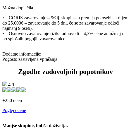
Možna doplačila
• CORIS zavarovanje – 9€ tj. skupinska premija po osebi s kritjem
do 25.000€ – zavarovanje do 5 dni, če se za zavarovanje odloči
najmanj 9 oseb),
• Osnovno zavarovanje rizika odpovedi – 4,3% cene aranžmaja –
po splošnih pogojih zavarovalnice
Dodatne informacije:
Pogosto zastavljena vprašanja
Zgodbe zadovoljnih popotnikov
4.9
+250 ocen
Poglej ocene
Manjše skupine, boljša doživetja.