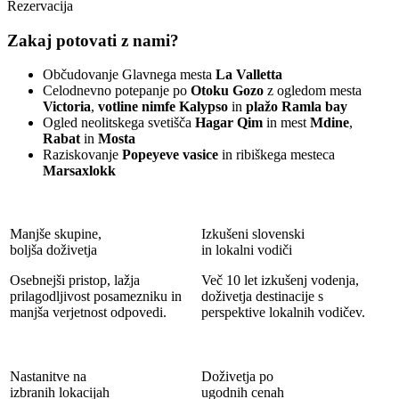
Rezervacija
Zakaj potovati z nami?
Občudovanje Glavnega mesta
La Valletta
Celodnevno potepanje po
Otoku Gozo
z ogledom mesta
Victoria
,
votline nimfe Kalypso
in
plažo Ramla bay
Ogled neolitskega svetišča
Hagar Qim
in mest
Mdine
,
Rabat
in
Mosta
Raziskovanje
Popeyeve vasice
in ribiškega mesteca
Marsaxlokk
Manjše skupine,
Izkušeni slovenski
boljša doživetja
in lokalni vodiči
Osebnejši pristop, lažja
Več 10 let izkušenj vodenja,
prilagodljivost posamezniku in
doživetja destinacije s
manjša verjetnost odpovedi.
perspektive lokalnih vodičev.
Nastanitve na
Doživetja po
izbranih lokacijah
ugodnih cenah