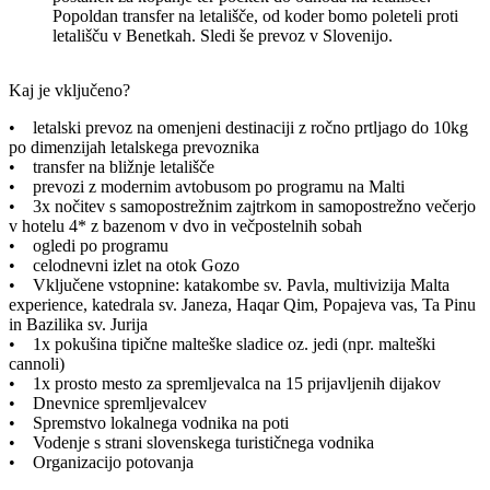
Popoldan transfer na letališče, od koder bomo poleteli proti
letališču v Benetkah. Sledi še prevoz v Slovenijo.
Kaj je vključeno?
• letalski prevoz na omenjeni destinaciji z ročno prtljago do 10kg
po dimenzijah letalskega prevoznika
• transfer na bližnje letališče
• prevozi z modernim avtobusom po programu na Malti
• 3x nočitev s samopostrežnim zajtrkom in samopostrežno večerjo
v hotelu 4* z bazenom v dvo in večpostelnih sobah
• ogledi po programu
• celodnevni izlet na otok Gozo
• Vključene vstopnine: katakombe sv. Pavla, multivizija Malta
experience, katedrala sv. Janeza, Haqar Qim, Popajeva vas, Ta Pinu
in Bazilika sv. Jurija
• 1x pokušina tipične malteške sladice oz. jedi (npr. malteški
cannoli)
• 1x prosto mesto za spremljevalca na 15 prijavljenih dijakov
• Dnevnice spremljevalcev
• Spremstvo lokalnega vodnika na poti
• Vodenje s strani slovenskega turističnega vodnika
• Organizacijo potovanja