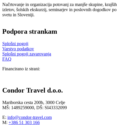
Načrtovanje in organizacija potovanj za manjše skupine, krajših
izletov, šolskih ekskurzij, seminarjev in poslovnih dogodkov po
svetu in Sloveniji.
Podpora strankam
Splošni pogoji
Varstvo podatkov
Splošni pogoji zavarovanja
FAQ
Financirano iz strani:
Condor Travel d.o.o.
Mariborska cesta 200b, 3000 Celje
MŠ: 1489259000, DŠ: SI43332099
E:
info@condor-travel.com
M:
+386 51 303 166