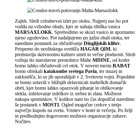
Zajtrk. Sledi celodnevni izlet po otoku. Najprej nas bo pot
vodila na vzhodno obalo, kjer se nahaja ribiška vasica
MARSAXLOKK
. Sprehodimo se skozi vasico in spoznamo
njeno zgodovino. Pot nadaljujemo po južni obali otoka, ter
naredimo postanek za občudivanje
Dinglijskih klifov
.
Prispemo do neolitskega svetišča
HAGAR QIM
, ki
predstavlja skrivnostno kulturo smrti in večne plodnosti. Sledi
vožnja do starodavne prestolnice Malte
MDINE
, od koder
bomo lahko občudovali cel otok. V novem mestu
RABAT
bomo obiskali
katakombe svetega Pavla
, ter muzej in
zaklonišča, ki so jih uporabljali v 2. Svetovni vojni. Popoldne
se bomo ustavili v bližnjih delavnicah malteških domačih
obrti, kjer bomo lahko opazovali pihanje in oblikovanje
stekla, izdelovanje izdelkov iz srebra in zlata. Možnost
nakupa spominkov. V kolikor nam bo čas dopuščal naredimo
še postanek v
MOSTI
. Ogled mogočne cerkve s tretjo
največjo kupolo na svetu. Vrnitev v hotel in večerja. Po želji
in predhodnjim dogovorom možnost organizacije zabave.
Nočitev.